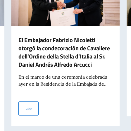
El Embajador Fabrizio Nicoletti
otorgó la condecoración de Cavaliere
dell’Ordine della Stella d’Italia al Sr.
Daniel Andrés Alfredo Arcucci
En el marco de una ceremonia celebrada
ayer en la Residencia de la Embajada de...
El Embajador Fabrizio Nicoletti otorgó la condecoración de 
Lee
iangela Dalfovo, de ADASIM (Fundación Dante Alighieri Escuelas Italianas e