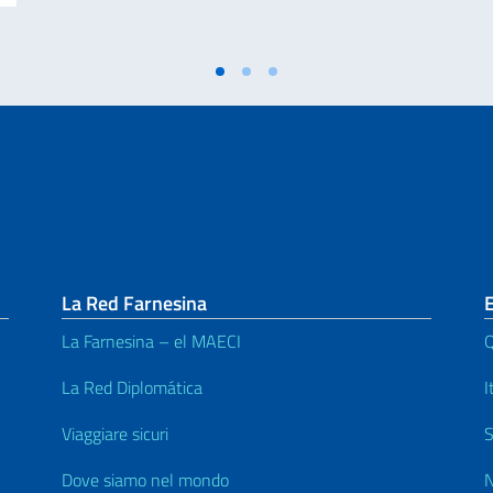
La Red Farnesina
E
La Farnesina – el MAECI
Q
La Red Diplomática
I
Viaggiare sicuri
S
Dove siamo nel mondo
N