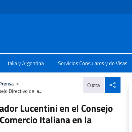
 redes sociales y menú
talia Buenos Aires
Italia y Argentina
Servicios Consulares y de Visas
Compa
 Prensa
>
Cuota
ejo Directivo de la...
ador Lucentini en el Consejo
Comercio Italiana en la