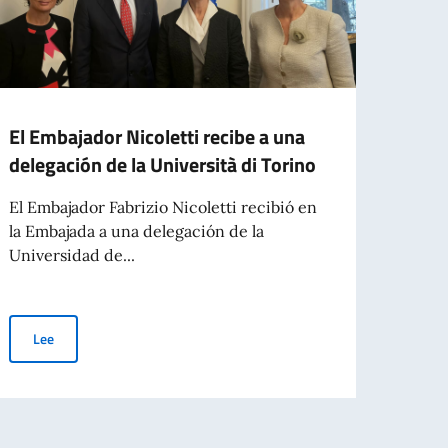
El Embajador Nicoletti recibe a una
El Em
delegación de la Università di Torino
el Pr
Gimé
El Embajador Fabrizio Nicoletti recibió en
la Embajada a una delegación de la
El Emb
Universidad de...
Prefe
Pérez
El Embajador Nicoletti recibe a una delegación de la Università di 
Lee
Le
Cavaliere dell’Ordine della Stella d’Italia al Sr. Daniel Andrés Alfredo Arcuc
n el Mundo).