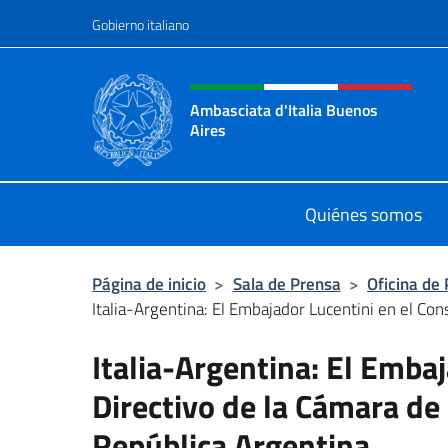
Saltar al contenido
Gobierno italiano
Encabezado del sitio web,
Ambasciata d'Italia Buenos
Aires
Il sito ufficiale dell'Ambasciata d'I
Quiénes somos
Página de inicio
>
Sala de Prensa
>
Oficina de
Italia-Argentina: El Embajador Lucentini en el Cons
Italia-Argentina: El Embaj
Directivo de la Cámara de 
República Argentina