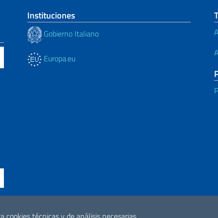
Instituciones
A
Gobierno Italiano
A
Europa.eu
P
ssibilità
a cookies técnicas y de análisis necesarias.
2026 Derechos de 