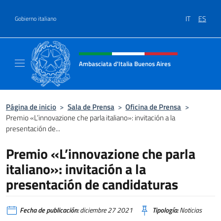
Saltar al contenido
IT
ES
Gobierno italiano
Encabezado del sitio web, redes
Ambasciata d'Italia Buenos Aires
Il sito ufficiale dell'Ambasciata d'Italia Buen
Página de inicio
>
Sala de Prensa
>
Oficina de Prensa
>
Premio «L’innovazione che parla italiano»: invitación a la
presentación de...
Premio «L’innovazione che parla
italiano»: invitación a la
presentación de candidaturas
Fecha de publicación:
diciembre 27 2021
Tipología:
Noticias