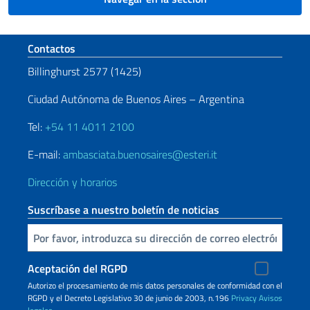
Sezione footer
Contactos
Billinghurst 2577 (1425)
Ciudad Autónoma de Buenos Aires – Argentina
Tel:
+54 11 4011 2100
E-mail:
ambasciata.buenosaires@esteri.it
Dirección y horarios
Suscríbase a nuestro boletín de noticias
Inserta tu correo electronico
Aceptación del RGPD
Autorizo ​​el procesamiento de mis datos personales de conformidad con el
RGPD y el Decreto Legislativo 30 de junio de 2003, n.196
Privacy
Avisos