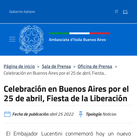
Saltar al contenido
IT
ES
Gobierno italiano
Encabezado del sitio web, redes
Ambasciata d'Italia Buenos Aires
Il sito ufficiale dell'Ambasciata d'Italia Buen
Página de inicio
>
Sala de Prensa
>
Oficina de Prensa
>
Celebración en Buenos Aires por el 25 de abril, Fiesta...
Celebración en Buenos Aires por el
25 de abril, Fiesta de la Liberación
Fecha de publicación:
abril 25 2022
Tipología:
Noticias
El Embajador Lucentini conmemoró hoy un nuevo