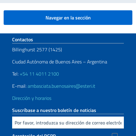
Navegar en la sección
Sezione footer
Contactos
Billinghurst 2577 (1425)
Ciudad Autónoma de Buenos Aires – Argentina
Tel:
+54 11 4011 2100
E-mail:
ambasciata.buenosaires@esteri.it
Dirección y horarios
Suscríbase a nuestro boletín de noticias
Inserta tu correo electronico