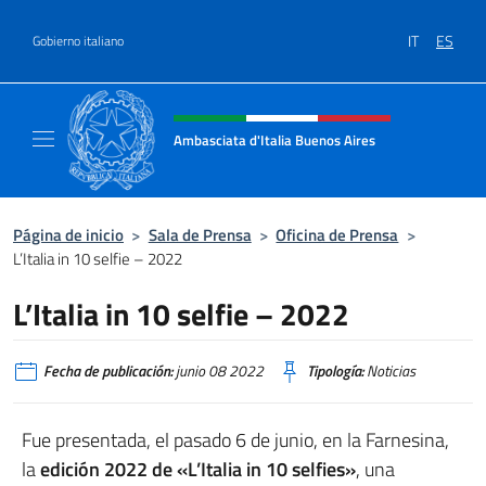
Saltar al contenido
IT
ES
Gobierno italiano
Encabezado del sitio web, redes
Ambasciata d'Italia Buenos Aires
Il sito ufficiale dell'Ambasciata d'Italia Buen
Página de inicio
>
Sala de Prensa
>
Oficina de Prensa
>
L’Italia in 10 selfie – 2022
L’Italia in 10 selfie – 2022
Fecha de publicación:
junio 08 2022
Tipología:
Noticias
Fue presentada, el pasado 6 de junio, en la Farnesina,
la
edición 2022 de «L’Italia in 10 selfies»
, una