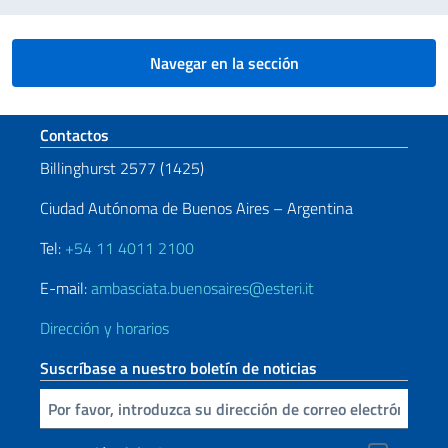
Navegar en la sección
Sezione footer
Contactos
Billinghurst 2577 (1425)
Ciudad Autónoma de Buenos Aires – Argentina
Tel:
+54 11 4011 2100
E-mail:
ambasciata.buenosaires@esteri.it
Dirección y horarios
Suscríbase a nuestro boletín de noticias
Inserta tu correo electronico