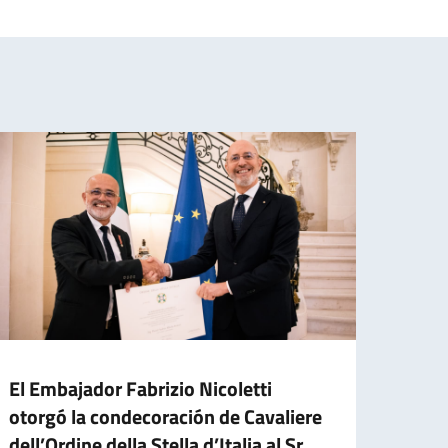
El Embajador Fabrizio Nicoletti
El Em
otorgó la condecoración de Cavaliere
deleg
dell’Ordine della Stella d’Italia al Sr.