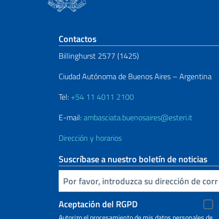
Sezione footer
Contactos
Billinghurst 2577 (1425)
Ciudad Autónoma de Buenos Aires – Argentina
Tel:
+54 11 4011 2100
E-mail:
ambasciata.buenosaires@esteri.it
Dirección y horarios
Suscríbase a nuestro boletín de noticias
Inserta tu correo electronico
Aceptación del RGPD
Autorizo ​​el procesamiento de mis datos personales de