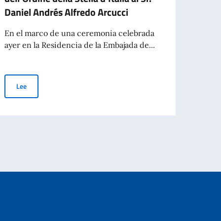
El Emb
Daniel Andrés Alfredo Arcucci
la Em
Unive
En el marco de una ceremonia celebrada
ayer en la Residencia de la Embajada de...
Le
El Embajador Fabrizio Nicoletti otorgó la condecoración de Cavaliere
Lee
alfovo, de ADASIM (Fundación Dante Alighieri Escuelas Italianas en el Mund