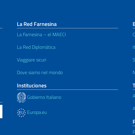
La Red Farnesina
E
La Farnesina – el MAECI
Q
La Red Diplomática
I
Viaggiare sicuri
S
Dove siamo nel mondo
N
Instituciones
A
Gobierno Italiano
A
Europa.eu
P