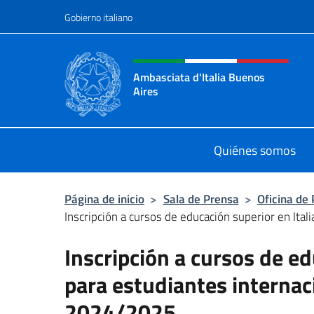
Saltar al contenido
Gobierno italiano
Encabezado del sitio web,
Ambasciata d'Italia Buenos
Aires
Il sito ufficiale dell'Ambasciata d'I
Quiénes somos
Página de inicio
>
Sala de Prensa
>
Oficina de
Inscripción a cursos de educación superior en Itali
Inscripción a cursos de ed
para estudiantes interna
2024/2025