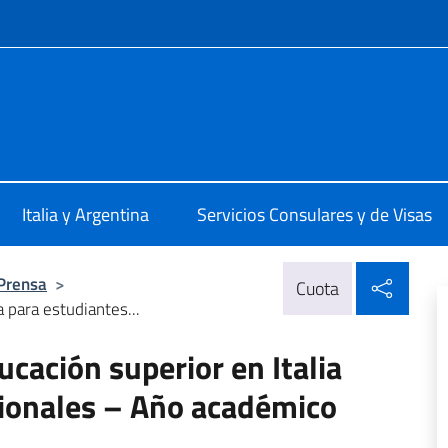
 redes sociales y menú
talia Buenos Aires
Italia y Argentina
Servicios Consulares y de Visas
Compa
 Prensa
>
Cuota
a para estudiantes...
ucación superior en Italia
cionales – Año académico