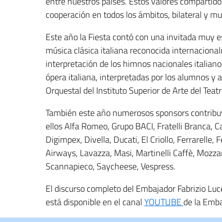
entre nuestros países. Estos valores compartidos
cooperación en todos los ámbitos, bilateral y mult
Este año la Fiesta contó con una invitada muy e
música clásica italiana reconocida internacionalm
interpretación de los himnos nacionales italiano
ópera italiana, interpretadas por los alumnos y
Orquestal del Instituto Superior de Arte del Teat
También este año numerosos sponsors contribuye
ellos Alfa Romeo, Grupo BACI, Fratelli Branca, 
Digimpex, Divella, Ducati, El Criollo, Ferrarelle, F
Airways, Lavazza, Masi, Martinelli Caffè, Mozzarì
Scannapieco, Saycheese, Vespress.
El discurso completo del Embajador Fabrizio Luce
está disponible en el canal
YOUTUBE
de la Emba