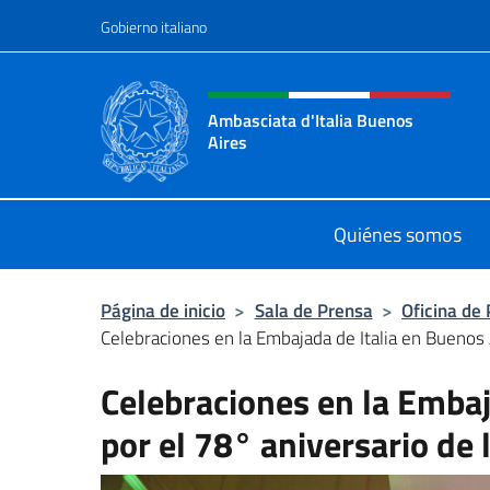
Saltar al contenido
Gobierno italiano
Encabezado del sitio web,
Ambasciata d'Italia Buenos
Aires
Il sito ufficiale dell'Ambasciata d'I
Quiénes somos
Página de inicio
>
Sala de Prensa
>
Oficina de
Celebraciones en la Embajada de Italia en Buenos A
Celebraciones en la Embaj
por el 78° aniversario de 