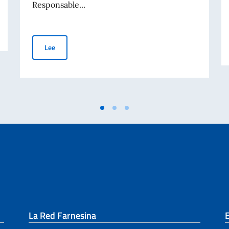
Responsable...
en el Mundo - 70° aniversario de la tragedia de Marcinelle
Reunión del Embajador Nicoletti con la Dra. Mariangela D
Lee
La Red Farnesina
E