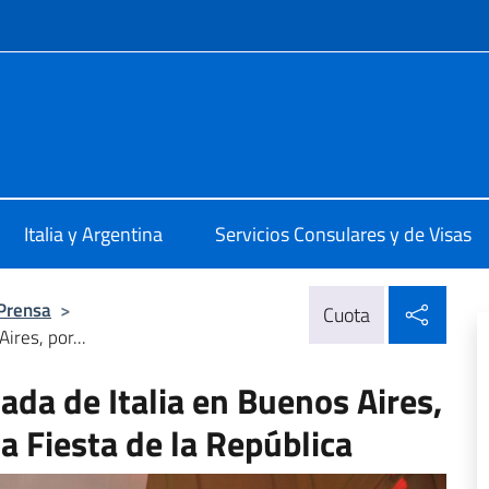
 redes sociales y menú
talia Buenos Aires
Italia y Argentina
Servicios Consulares y de Visas
Compa
 Prensa
>
Cuota
ires, por...
ada de Italia en Buenos Aires,
la Fiesta de la República