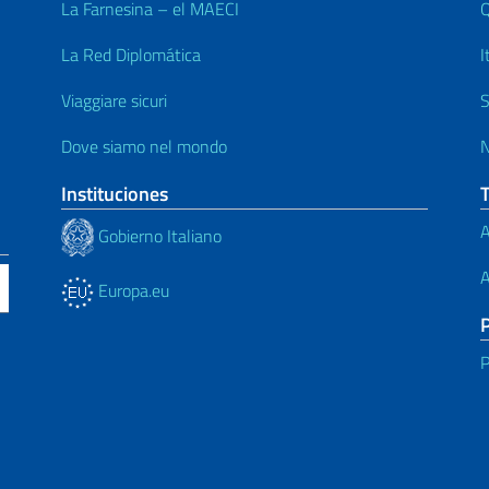
La Farnesina – el MAECI
Q
La Red Diplomática
I
Viaggiare sicuri
S
Dove siamo nel mondo
N
Instituciones
A
Gobierno Italiano
A
Europa.eu
P