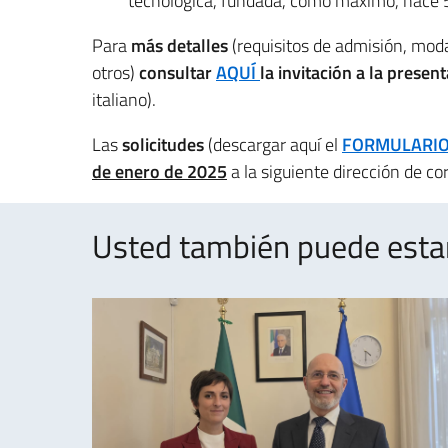
tecnológica, fundada, como máximo, hace 
Para
más detalles
(requisitos de admisión, moda
otros)
consultar
AQUÍ
la invitación a la presen
italiano).
Las
solicitudes
(descargar aquí el
FORMULARI
de enero de 2025
a la siguiente dirección de co
Usted también puede estar 