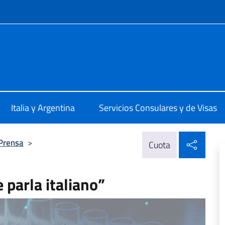
 redes sociales y menú
talia Buenos Aires
Italia y Argentina
Servicios Consulares y de Visas
Compa
 Prensa
>
Cuota
 parla italiano”