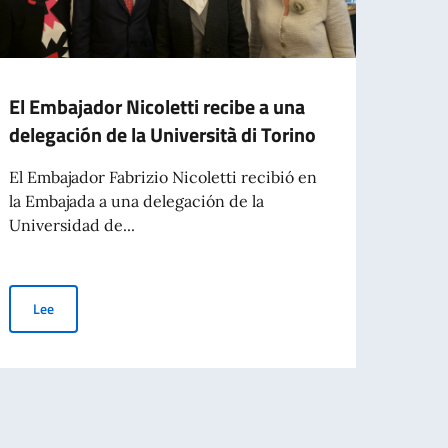
El Embajador Nicoletti recibe a una
El Em
delegación de la Università di Torino
el Pr
Gimé
El Embajador Fabrizio Nicoletti recibió en
la Embajada a una delegación de la
El Emb
Universidad de...
Prefe
Pérez
El Embajador Nicoletti recibe a una delegación de la Università di 
Lee
Le
Cavaliere dell’Ordine della Stella d’Italia al Sr. Daniel Andrés Alfredo Arcuc
n el Mundo).