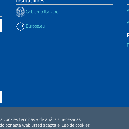
Instituciones
A
Gobierno Italiano
A
Europa.eu
P
a cookies técnicas y de análisis necesarias.
ssibilità
2026 Derechos de 
o por esta web usted acepta el uso de cookies.
Internacional