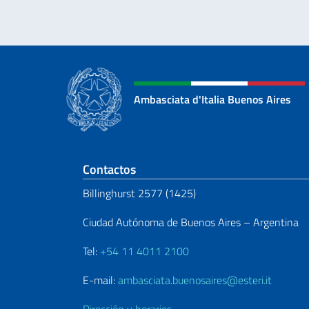
Ambasciata d'Italia Buenos Aires
Sezione footer
Contactos
Billinghurst 2577 (1425)
Ciudad Autónoma de Buenos Aires – Argentina
Tel:
+54 11 4011 2100
E-mail:
ambasciata.buenosaires@esteri.it