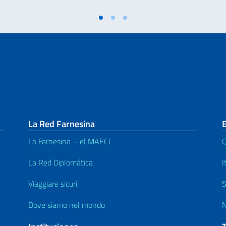
La Red Farnesina
E
La Farnesina – el MAECI
Q
La Red Diplomática
I
Viaggiare sicuri
S
Dove siamo nel mondo
N