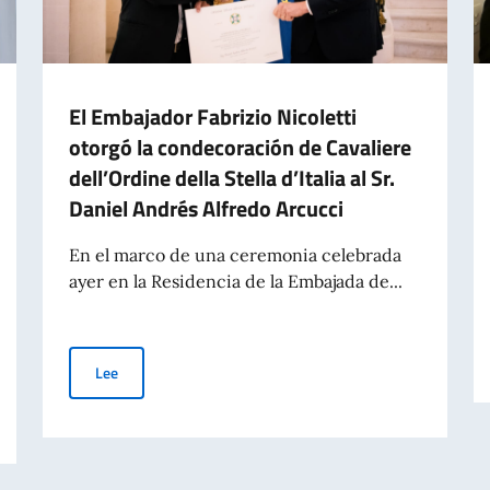
El Embajador Fabrizio Nicoletti
otorgó la condecoración de Cavaliere
dell’Ordine della Stella d’Italia al Sr.
Daniel Andrés Alfredo Arcucci
En el marco de una ceremonia celebrada
ayer en la Residencia de la Embajada de...
El Embajador Fabrizio Nicoletti otorgó la condecoración de 
Lee
iangela Dalfovo, de ADASIM (Fundación Dante Alighieri Escuelas Italianas e