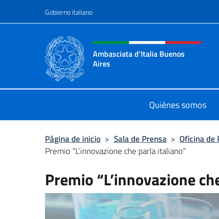
Saltar al contenido
Gobierno italiano
Encabezado del sitio web,
Ambasciata d'Italia Buenos
Aires
Il sito ufficiale dell'Ambasciata d'I
Quiénes somos
Página de inicio
>
Sala de Prensa
>
Oficina de
Premio “L’innovazione che parla italiano”
Premio “L’innovazione che