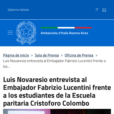
Saltar al contenido
IT
ES
Gobierno italiano
Encabezado del sitio web, redes
Ambasciata d'Italia Buenos Aires
Il sito ufficiale dell'Ambasciata d'Italia Buen
Página de inicio
>
Sala de Prensa
>
Oficina de Prensa
>
Luis Novaresio entrevista al Embajador Fabrizio Lucentini frente a
los...
Luis Novaresio entrevista al
Embajador Fabrizio Lucentini frente
a los estudiantes de la Escuela
paritaria Cristoforo Colombo