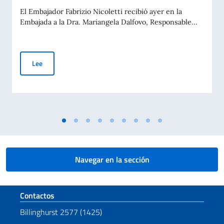
El Embajador Fabrizio Nicoletti recibió ayer en la
Embajada a la Dra. Mariangela Dalfovo, Responsable...
Reunión del Embajador Nicoletti con la Dra. Mariangela Dalfo
Lee
Navegar en la sección
Sezione footer
Contactos
Billinghurst 2577 (1425)