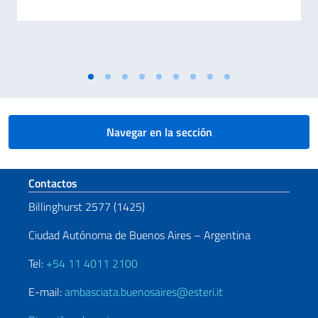
Navegar en la sección
Sezione footer
Contactos
Billinghurst 2577 (1425)
Ciudad Autónoma de Buenos Aires – Argentina
Tel:
+54 11 4011 2100
E-mail:
ambasciata.buenosaires@esteri.it