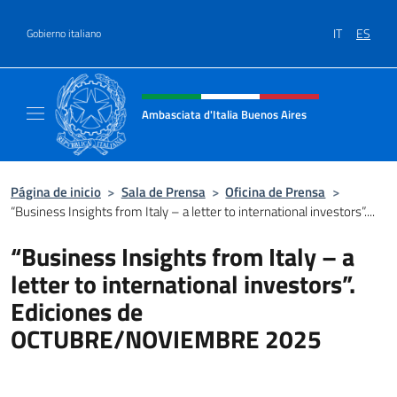
Saltar al contenido
IT
ES
Gobierno italiano
Encabezado del sitio web, redes
Ambasciata d'Italia Buenos Aires
Il sito ufficiale dell'Ambasciata d'Italia Buen
Página de inicio
>
Sala de Prensa
>
Oficina de Prensa
>
“Business Insights from Italy – a letter to international investors”....
“Business Insights from Italy – a
letter to international investors”.
Ediciones de
OCTUBRE/NOVIEMBRE 2025