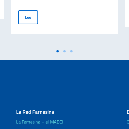
en el Mundo - 70° aniversario de la tragedia de Marcinelle
Reunión del Embajador Nicoletti con la Dra. Mariangela D
Lee
La Red Farnesina
E
La Farnesina – el MAECI
Q