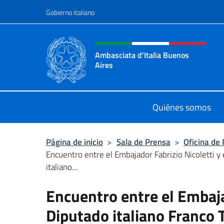
Saltar al contenido
Gobierno italiano
Encabezado del sitio web,
Ambasciata d'Italia Buenos
Aires
Il sito ufficiale dell'Ambasciata d'I
Quiénes somos
Página de inicio
>
Sala de Prensa
>
Oficina de
Encuentro entre el Embajador Fabrizio Nicoletti y
italiano...
Encuentro entre el Embajad
Diputado italiano Franco T