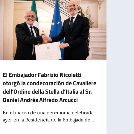
El Embajador Fabrizio Nicoletti
El Em
otorgó la condecoración de Cavaliere
deleg
dell’Ordine della Stella d’Italia al Sr.
El Emb
Daniel Andrés Alfredo Arcucci
la Em
Unive
En el marco de una ceremonia celebrada
ayer en la Residencia de la Embajada de...