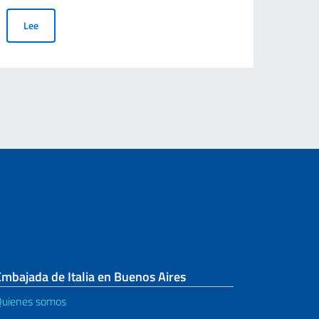
Le
El Embajador Fabrizio Nicoletti otorgó la condecoración de Cavaliere
Lee
alfovo, de ADASIM (Fundación Dante Alighieri Escuelas Italianas en el Mund
mbajada de Italia en Buenos Aires
uienes somos