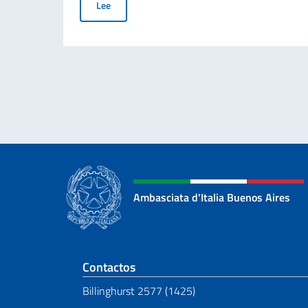
Día Nacional del Sacrificio del Trabajo Italiano 
Lee
Ambasciata d'Italia Buenos Aires
Sezione footer
Contactos
Billinghurst 2577 (1425)