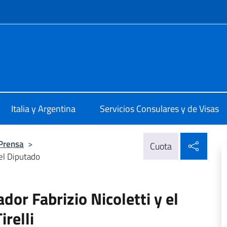
 redes sociales y menú
talia Buenos Aires
Italia y Argentina
Servicios Consulares y de Visas
Compa
 Prensa
>
Cuota
 el Diputado
or Fabrizio Nicoletti y el
irelli