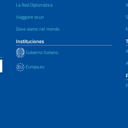
La Red Diplomática
I
Viaggiare sicuri
S
Dove siamo nel mondo
N
Instituciones
A
Gobierno Italiano
A
Europa.eu
P