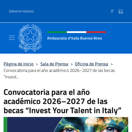
Saltar al contenido
IT
ES
Gobierno italiano
Encabezado del sitio web, redes
Ambasciata d'Italia Buenos Aires
Il sito ufficiale dell'Ambasciata d'Italia Buen
Página de inicio
>
Sala de Prensa
>
Oficina de Prensa
>
Convocatoria para el año académico 2026–2027 de las becas
“Invest...
Convocatoria para el año
académico 2026–2027 de las
becas “Invest Your Talent in Italy”