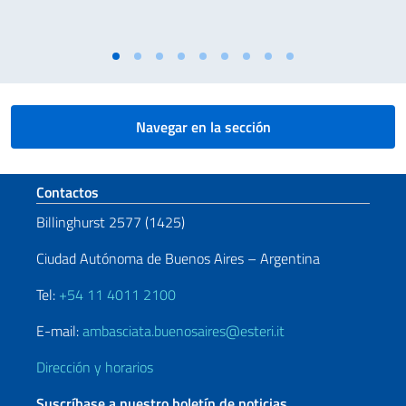
Navegar en la sección
Sezione footer
Contactos
Billinghurst 2577 (1425)
Ciudad Autónoma de Buenos Aires – Argentina
Tel:
+54 11 4011 2100
E-mail:
ambasciata.buenosaires@esteri.it
Dirección y horarios
Suscríbase a nuestro boletín de noticias