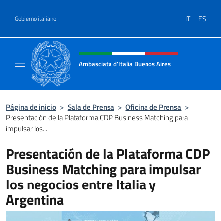
Saltar al contenido
IT
ES
Gobierno italiano
Encabezado del sitio web, redes
Ambasciata d'Italia Buenos Aires
Il sito ufficiale dell'Ambasciata d'Italia Buen
Página de inicio
>
Sala de Prensa
>
Oficina de Prensa
>
Presentación de la Plataforma CDP Business Matching para
impulsar los...
Presentación de la Plataforma CDP
Business Matching para impulsar
los negocios entre Italia y
Argentina