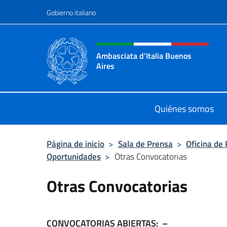
Saltar al contenido
Gobierno italiano
Encabezado del sitio web,
Ambasciata d'Italia Buenos
Aires
Il sito ufficiale dell'Ambasciata d'I
Quiénes somos
Página de inicio
>
Sala de Prensa
>
Oficina de
Oportunidades
>
Otras Convocatorias
Otras Convocatorias
CONVOCATORIAS ABIERTAS: –