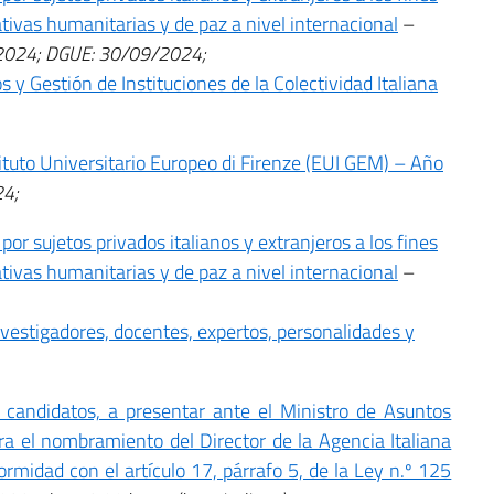
iativas humanitarias y de paz a nivel internacional
–
2024; DGUE: 30/09/2024;
 y Gestión de Instituciones de la Colectividad Italiana
stituto Universitario Europeo di Firenze (EUI GEM) – Año
24;
or sujetos privados italianos y extranjeros a los fines
iativas humanitarias y de paz a nivel internacional
–
nvestigadores, docentes, expertos, personalidades y
e candidatos, a presentar ante el Ministro de Asuntos
ra el nombramiento del Director de la Agencia Italiana
ormidad con el artículo 17, párrafo 5, de la Ley n.º 125