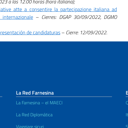
23 a las 12.00 horas (hora italiana);
ative atte a consentire la partecipazione italiana ad
 internazionale
–
Cierres: DGAP 30/09/2022, DGMO
 presentación de candidaturas
–
Cierre: 12/09/2022
.
La Red Farnesina
E
La Farnesina – el MAECI
Q
La Red Diplomática
I
Viaggiare sicuri
S