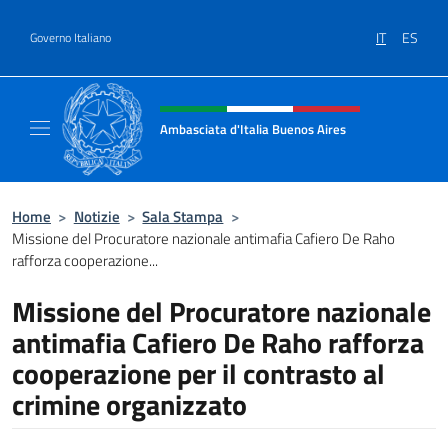
Salta al contenuto
IT
ES
Governo Italiano
Intestazione sito, social e menù
Ambasciata d'Italia Buenos Aires
Il sito ufficiale dell'Ambasciata d'Italia Buen
Home
>
Notizie
>
Sala Stampa
>
Missione del Procuratore nazionale antimafia Cafiero De Raho
rafforza cooperazione...
Missione del Procuratore nazionale
antimafia Cafiero De Raho rafforza
cooperazione per il contrasto al
crimine organizzato