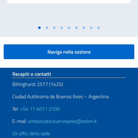
Naviga nella sezione
Sezione footer
Recapiti e contatti
Billinghurst 2577 (1425)
Ciudad Autónoma de Buenos Aires – Argentina
Tel:
+54 11 4011 2100
E-mail:
ambasciata.buenosaires@esteri.it
Gli uffici della sede