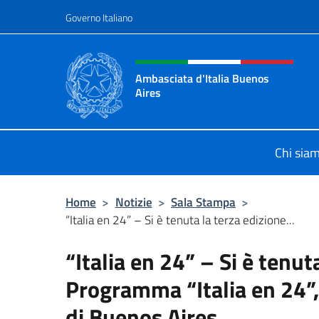
Salta al contenuto
Governo Italiano
Intestazione sito, social 
Ambasciata d'Italia Buenos
Aires
Il sito ufficiale dell'Ambasciata d'I
Chi sia
Home
>
Notizie
>
Sala Stampa
>
“Italia en 24” – Si è tenuta la terza edizione...
“Italia en 24” – Si è tenut
Programma “Italia en 24”,
di Buenos Aires