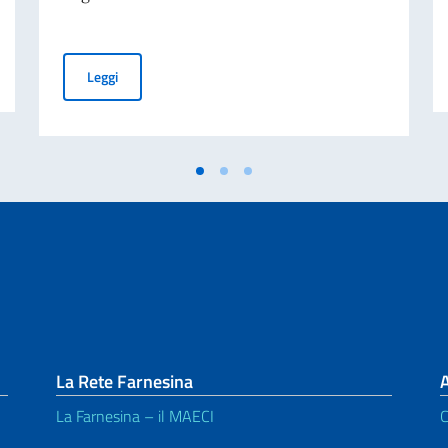
aliano nel Mondo – 70° anniversario della tragedia di Marcinelle
Incontro dell’Ambasciatore Nicoletti con la dott.ssa Da
Leggi
La Rete Farnesina
A
La Farnesina – il MAECI
C