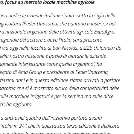
ro, focus su mercato locale macchine agricole
 undici le aziende italiane riunite sotto la sigla della
agricoltura (Feder Unacoma) che puntano a inserirsi nel
a nazionale argentina delle attività agricole ExpoAgro.
egionale del settore e dove l’Italia sarà presente
via oggi nella località di San Nicolas, a 225 chilometri da
della nostra missione è quello di aiutare le aziende
emamente interessante come quello argentino”, ha
legato di Ama Group e presidente di FederUnacoma,
issimi anni e in questa edizione siamo arrivati a portare
Unacoma che si è mostrato sicuro della competitività delle
ulle macchine irrigatrici e per la semina ma sulle altre
”, ha aggiunto.
a anche nel quadro dell’iniziativa portata avanti
Italia in 24”, che in questa sua terza edizione è dedicata
 avvicinare le nostre imprese alle province argentine