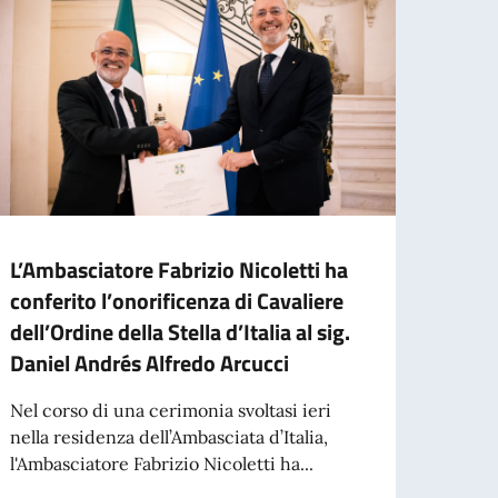
L’Ambasciatore Fabrizio Nicoletti ha
L’Amb
conferito l’onorificenza di Cavaliere
deleg
dell’Ordine della Stella d’Italia al sig.
L’Amb
Daniel Andrés Alfredo Arcucci
ricev
delega
Nel corso di una cerimonia svoltasi ieri
Torin
nella residenza dell’Ambasciata d’Italia,
l'Ambasciatore Fabrizio Nicoletti ha...