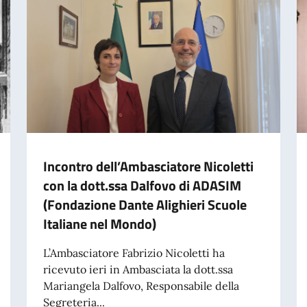
Incontro dell’Ambasciatore Nicoletti
con la dott.ssa Dalfovo di ADASIM
(Fondazione Dante Alighieri Scuole
Italiane nel Mondo)
L’Ambasciatore Fabrizio Nicoletti ha
ricevuto ieri in Ambasciata la dott.ssa
Mariangela Dalfovo, Responsabile della
Segreteria...