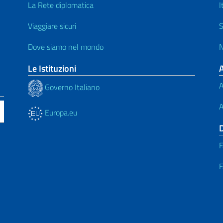
La Rete diplomatica
I
Viaggiare sicuri
S
Dove siamo nel mondo
N
Le Istituzioni
A
Governo Italiano
A
Europa.eu
F
F