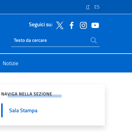
IT
ES
Seguici su:
Cerca nel sito
Ricerca sito live
Notizie
vidi sui Social Network
NAVIGA NELLA SEZIONE
Sala Stampa