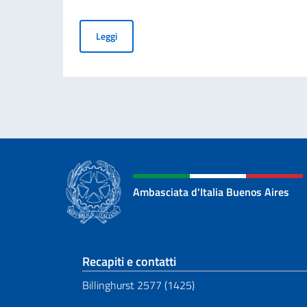
Giornata Nazionale del Sacrificio del Lavoro It
Leggi
Ambasciata d'Italia Buenos Aires
Sezione footer
Recapiti e contatti
Billinghurst 2577 (1425)