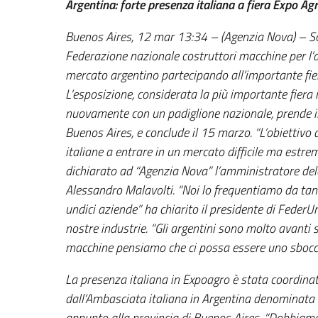
Argentina: forte presenza italiana a fiera Expo Ag
Buenos Aires, 12 mar 13:34 – (Agenzia Nova) – Sono
Federazione nazionale costruttori macchine per l’
mercato argentino partecipando all’importante fier
L’esposizione, considerata la più importante fiera r
nuovamente con un padiglione nazionale, prende il 
Buenos Aires, e conclude il 15 marzo. “L’obiettivo 
italiane a entrare in un mercato difficile ma estr
dichiarato ad “Agenzia Nova” l’amministratore de
Alessandro Malavolti. “Noi lo frequentiamo da tant
undici aziende” ha chiarito il presidente di Feder
nostre industrie. “Gli argentini sono molto avanti s
macchine pensiamo che ci possa essere uno sbocco
La presenza italiana in Expoagro è stata coordinat
dall’Ambasciata italiana in Argentina denominata “
appunto alla provincia di Buenos Aires. “Dobbiamo