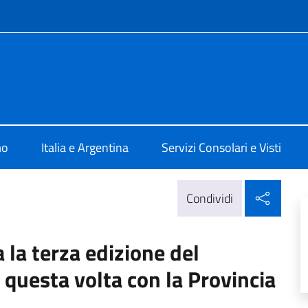
e menù
talia Buenos Aires
mo
Italia e Argentina
Servizi Consolari e Visti
Condi
Condividi
a la terza edizione del
 questa volta con la Provincia