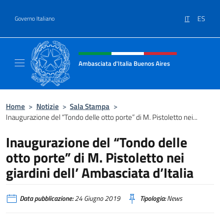
Salta al contenuto
IT
ES
Governo Italiano
Intestazione sito, social e menù
Ambasciata d'Italia Buenos Aires
Il sito ufficiale dell'Ambasciata d'Italia Buen
Home
>
Notizie
>
Sala Stampa
>
Inaugurazione del “Tondo delle otto porte” di M. Pistoletto nei...
Inaugurazione del “Tondo delle
otto porte” di M. Pistoletto nei
giardini dell’ Ambasciata d’Italia
Data pubblicazione:
24 Giugno 2019
Tipologia:
News