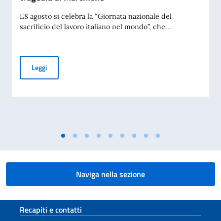
L’8 agosto si celebra la “Giornata nazionale del
sacrificio del lavoro italiano nel mondo”, che...
Giornata Nazionale del Sacrificio del Lavoro Italiano nel Mo
Leggi
Naviga nella sezione
Sezione footer
Recapiti e contatti