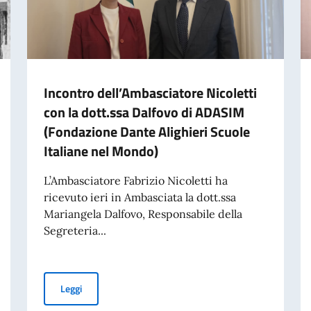
Incontro dell’Ambasciatore Nicoletti
con la dott.ssa Dalfovo di ADASIM
(Fondazione Dante Alighieri Scuole
Italiane nel Mondo)
L’Ambasciatore Fabrizio Nicoletti ha
ricevuto ieri in Ambasciata la dott.ssa
Mariangela Dalfovo, Responsabile della
Segreteria...
aliano nel Mondo – 70° anniversario della tragedia di Marcinelle
Incontro dell’Ambasciatore Nicoletti con la dott.ssa Da
Leggi