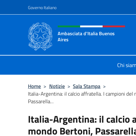
Salta al contenuto
Governo Italiano
Intestazione sito, social 
Ambasciata d'Italia Buenos
Aires
Il sito ufficiale dell'Ambasciata d'I
Chi sia
Home
>
Notizie
>
Sala Stampa
>
Italia-Argentina: il calcio affratella. I campioni de
Passarella...
Italia-Argentina: il calcio 
mondo Bertoni, Passarella