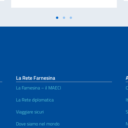
La Rete Farnesina
A
La Farnesina – il MAECI
C
La Rete diplomatica
I
Viaggiare sicuri
S
Dove siamo nel mondo
N