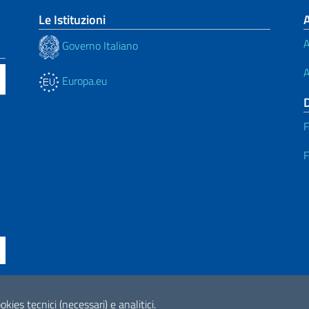
Le Istituzioni
A
Governo Italiano
A
Europa.eu
F
F
ssibilità
okies tecnici (necessari) e analitici.
2026 Copyright Min