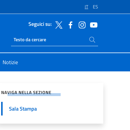
IT
ES
Seguici su:
Cerca nel sito
Ricerca sito live
Notizie
vidi sui Social Network
NAVIGA NELLA SEZIONE
Sala Stampa