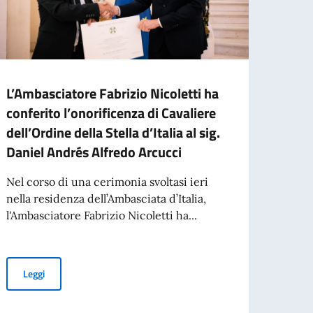
L’Ambasciatore Fabrizio Nicoletti ha
L’Amb
conferito l’onorificenza di Cavaliere
deleg
dell’Ordine della Stella d’Italia al sig.
L’Amb
Daniel Andrés Alfredo Arcucci
ricev
delega
Nel corso di una cerimonia svoltasi ieri
Torin
nella residenza dell’Ambasciata d’Italia,
l'Ambasciatore Fabrizio Nicoletti ha...
Leg
L’Ambasciatore Fabrizio Nicoletti ha conferito l’onorificenza di Cav
Leggi
lfovo di ADASIM (Fondazione Dante Alighieri Scuole Italiane nel Mondo)