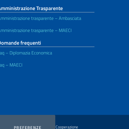
Amministrazione Trasparente
mministrazione trasparente – Ambasciata
mministrazione trasparente – MAECI
Domande frequenti
aq – Diplomazia Economica
aq – MAECI
istero degli Affari Esteri e della Cooperazione
COOKIES
PREFERENZE