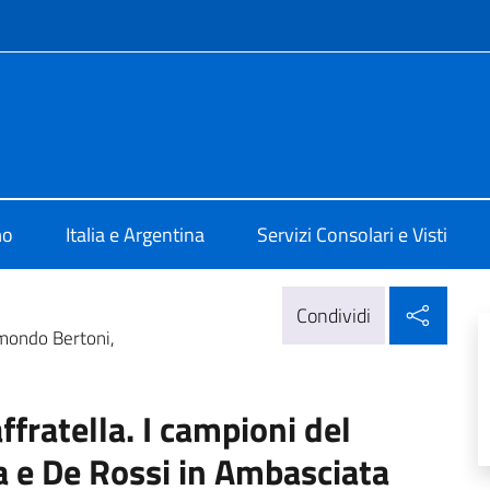
e menù
talia Buenos Aires
mo
Italia e Argentina
Servizi Consolari e Visti
Condi
Condividi
l mondo Bertoni,
affratella. I campioni del
 e De Rossi in Ambasciata