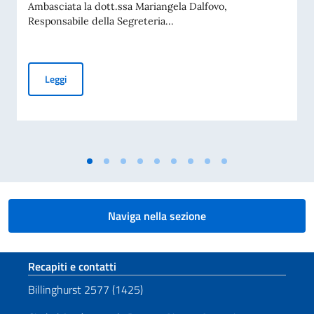
Ambasciata la dott.ssa Mariangela Dalfovo,
Responsabile della Segreteria...
Incontro dell’Ambasciatore Nicoletti con la dott.ssa Dalfov
Leggi
Naviga nella sezione
Sezione footer
Recapiti e contatti
Billinghurst 2577 (1425)