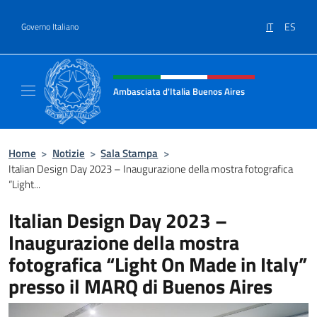
Salta al contenuto
IT
ES
Governo Italiano
Intestazione sito, social e menù
Ambasciata d'Italia Buenos Aires
Il sito ufficiale dell'Ambasciata d'Italia Buen
Home
>
Notizie
>
Sala Stampa
>
Italian Design Day 2023 – Inaugurazione della mostra fotografica
“Light...
Italian Design Day 2023 –
Inaugurazione della mostra
fotografica “Light On Made in Italy”
presso il MARQ di Buenos Aires