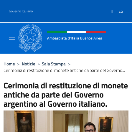
Salta al contenuto
IT
ES
Governo Italiano
Intestazione sito, social e menù
Ambasciata d'Italia Buenos Aires
Il sito ufficiale dell'Ambasciata d'Italia Buen
Home
>
Notizie
>
Sala Stampa
>
Cerimonia di restituzione di monete antiche da parte del Governo...
Cerimonia di restituzione di monete
antiche da parte del Governo
argentino al Governo italiano.