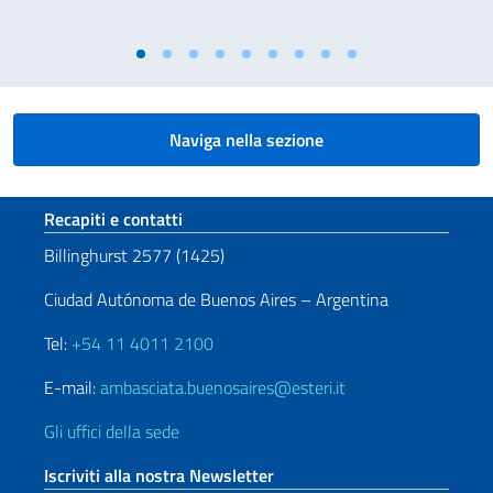
Naviga nella sezione
Sezione footer
Recapiti e contatti
Billinghurst 2577 (1425)
Ciudad Autónoma de Buenos Aires – Argentina
Tel:
+54 11 4011 2100
E-mail:
ambasciata.buenosaires@esteri.it
Gli uffici della sede
Iscriviti alla nostra Newsletter