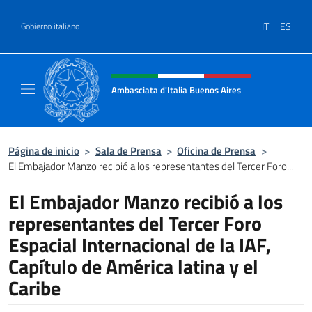
Saltar al contenido
IT
ES
Gobierno italiano
Encabezado del sitio web, redes
Ambasciata d'Italia Buenos Aires
Il sito ufficiale dell'Ambasciata d'Italia Buen
Página de inicio
>
Sala de Prensa
>
Oficina de Prensa
>
El Embajador Manzo recibió a los representantes del Tercer Foro...
El Embajador Manzo recibió a los
representantes del Tercer Foro
Espacial Internacional de la IAF,
Capítulo de América latina y el
Caribe