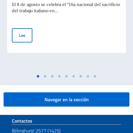
El 8 de agosto se celebra el “Día nacional del sacrificio
del trabajo italiano en...
Día Nacional del Sacrificio del Trabajo Italiano en el Mundo -
Lee
Navegar en la sección
Sezione footer
Contactos
Billinghurst 2577 (1425)