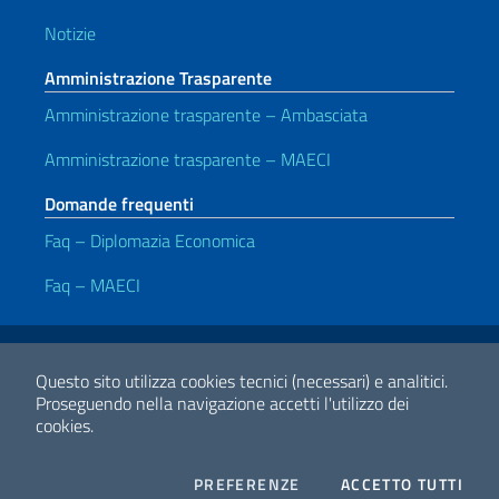
Notizie
Amministrazione Trasparente
Amministrazione trasparente – Ambasciata
Amministrazione trasparente – MAECI
Domande frequenti
Faq – Diplomazia Economica
Faq – MAECI
Link Utili
Note legali
Privacy policy
Dichiarazione di accessibilità
Questo sito utilizza cookies tecnici (necessari) e analitici.
Proseguendo nella navigazione accetti l'utilizzo dei
cookies.
2026 Copyright Ministero degli Affari Esteri e della Cooperazione
Internazionale
COOKIES
I CO
PREFERENZE
ACCETTO TUTTI