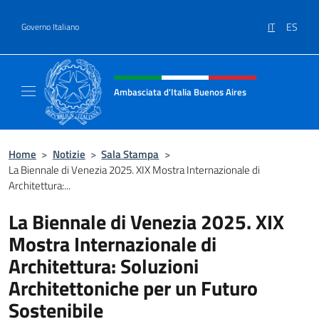
Salta al contenuto
IT
ES
Governo Italiano
Intestazione sito, social e menù
Ambasciata d'Italia Buenos Aires
Il sito ufficiale dell'Ambasciata d'Italia Buen
Home
>
Notizie
>
Sala Stampa
>
La Biennale di Venezia 2025. XIX Mostra Internazionale di
Architettura:...
La Biennale di Venezia 2025. XIX
Mostra Internazionale di
Architettura: Soluzioni
Architettoniche per un Futuro
Sostenibile