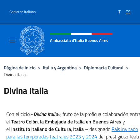
Saltar al contenido
IT
ES
Gobierno italiano
Encabezado del sitio web, redes
Ambasciata d'Italia Buenos Aires
Il sito ufficiale dell'Ambasciata d'Italia Buen
Página de inicio
>
Italia y Argentina
>
Diplomacia Cultural
>
Divina Italia
Divina Italia
Con el ciclo «
Divina Italia»
, fruto de la proficua colaboración entr
el
Teatro Colón
,
la Embajada de Italia en Buenos Aires
y
el
Instituto Italiano de Cultura
,
Italia
– designado
País invitado
para las temporadas teatrales 2023 y 2024
del prestigioso Teat