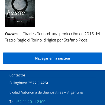
Fausto
de Charles Gounod, una producción de 2015 del
Teatro Regio di Torino, dirigida por Stefano Poda.
Navegar en la sección
Sezione footer
Contactos
Billinghurst 2577 (1425)
Ciudad Autónoma de Buenos Aires – Argentina
Tel:
+54 11 4011 2100